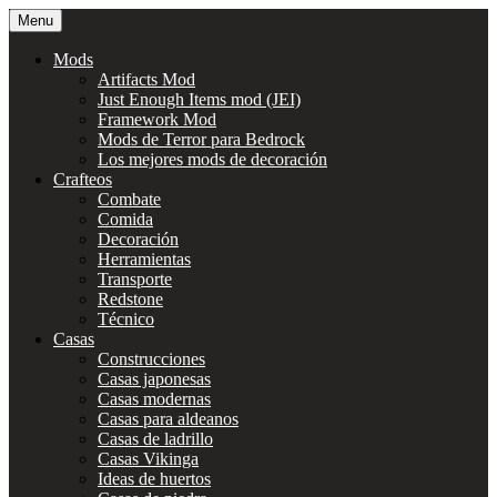
Saltar
Menu
al
contenido
Mods
Artifacts Mod
Just Enough Items mod (JEI)
Framework Mod
Mods de Terror para Bedrock
Los mejores mods de decoración
Crafteos
Combate
Comida
Decoración
Herramientas
Transporte
Redstone
Técnico
Casas
Construcciones
Casas japonesas
Casas modernas
Casas para aldeanos
Casas de ladrillo
Casas Vikinga
Ideas de huertos