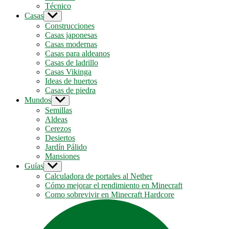
Técnico
Casas
Show
sub
Construcciones
menu
Casas japonesas
Casas modernas
Casas para aldeanos
Casas de ladrillo
Casas Vikinga
Ideas de huertos
Casas de piedra
Mundos
Show
sub
Semillas
menu
Aldeas
Cerezos
Desiertos
Jardín Pálido
Mansiones
Guías
Show
sub
Calculadora de portales al Nether
menu
Cómo mejorar el rendimiento en Minecraft
Como sobrevivir en Minecraft Hardcore