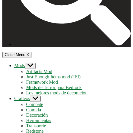
Close Menu
X
Mods
Show
sub
Artifacts Mod
menu
Just Enough Items mod (JEI)
Framework Mod
Mods de Terror para Bedrock
Los mejores mods de decoración
Crafteos
Show
sub
Combate
menu
Comida
Decoración
Herramientas
Transporte
Redstone